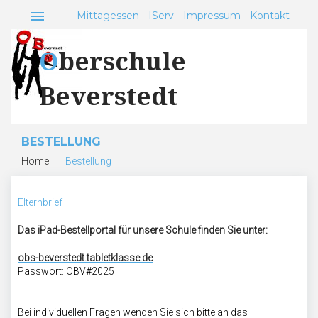
Skip
menu
Mittagessen
IServ
Impressum
Kontakt
to
content
Oberschule
Beverstedt
BESTELLUNG
Home
|
Bestellung
Elternbrief
Bestellung
Das iPad-Bestellportal für unsere Schule finden Sie unter:
obs-beverstedt.tabletklasse.de
Passwort: OBV#2025
Bei individuellen Fragen wenden Sie sich bitte an das