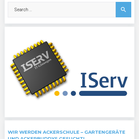
Search
search
for:
WIR WERDEN ACKERSCHULE – GARTENGERÄTE
UND ACKERBUDDYS GESUCHT!