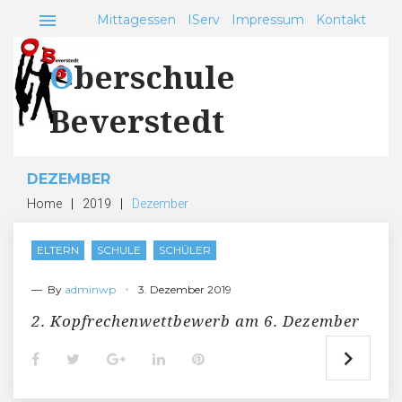
Skip
menu
Mittagessen
IServ
Impressum
Kontakt
to
content
Oberschule
Beverstedt
DEZEMBER
Home
|
2019
|
Dezember
Monat:
ELTERN
SCHULE
SCHÜLER
Dezember
2019
— By
adminwp
3. Dezember 2019
2. Kopfrechenwettbewerb am 6. Dezember
F
T
G
L
P
a
w
o
i
i
c
i
o
n
n
e
t
g
k
t