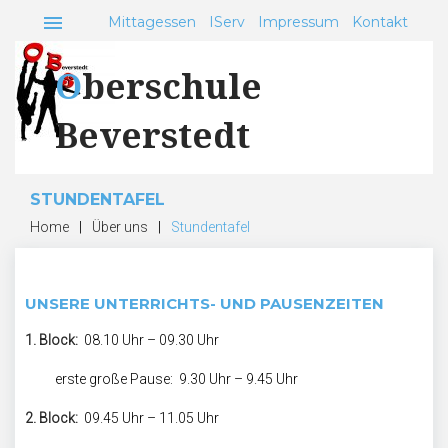
Skip
menu
Mittagessen
IServ
Impressum
Kontakt
to
content
Oberschule
Beverstedt
STUNDENTAFEL
Home
|
Über uns
|
Stundentafel
Stundentafel
UNSERE UNTERRICHTS- UND PAUSENZEITEN
1. Block:
08.10 Uhr – 09.30 Uhr
erste große Pause: 9.30 Uhr – 9.45 Uhr
2. Block:
09.45 Uhr – 11.05 Uhr