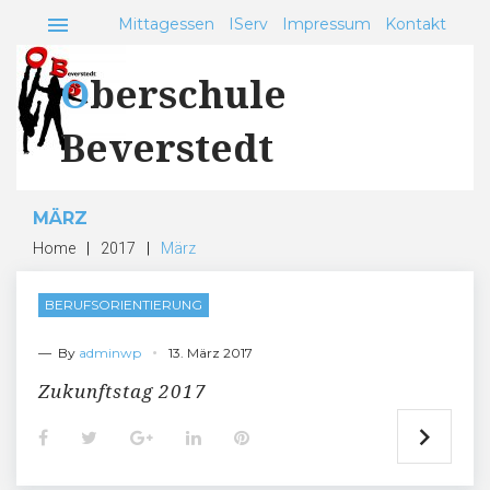
Skip
menu
Mittagessen
IServ
Impressum
Kontakt
to
content
Oberschule
Beverstedt
MÄRZ
Home
|
2017
|
März
Monat:
BERUFSORIENTIERUNG
März
2017
— By
adminwp
13. März 2017
Zukunftstag 2017
F
T
G
L
P
a
w
o
i
i
c
i
o
n
n
e
t
g
k
t