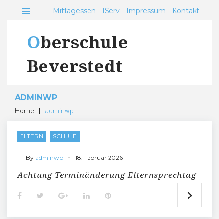
Skip
menu
Mittagessen
IServ
Impressum
Kontakt
to
content
Oberschule
Beverstedt
ADMINWP
Home
|
adminwp
Autor:
ELTERN
SCHULE
adminwp
— By
adminwp
18. Februar 2026
Achtung Terminänderung Elternsprechtag
F
T
G
L
P
a
w
o
i
i
c
i
o
n
n
e
t
g
k
t