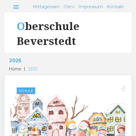
Skip
menu
Mittagessen
IServ
Impressum
Kontakt
to
content
Oberschule
Beverstedt
2025
Home
|
2025
Jahr:
2025
SCHULE