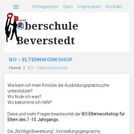
Skip
menu
Mittagessen
IServ
Impressum
Kontakt
to
content
Oberschule
Beverstedt
BO – ELTERNWORKSHOP
Home
|
BO – Elternworkshop
Wie kann ich mein Kind bei der Ausbildungsplatzsuche
BO
unterstützen?
–
Wo finde ich was?
Wo bekomme ich Hilfe?
Elternworkshop
Diese und mehr Fragen beantwortet der
BO-Elternworkshop für
Eltern des 7.-10. Jahrgangs.
Die „Richtige Bewerbung“, Vorstellungsgespräche,