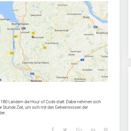
in 180 Ländern die Hour of Code statt. Dabei nehmen sich
e Stunde Zeit, um sich mit den Geheimnissen der
der…
F
T
G
L
P