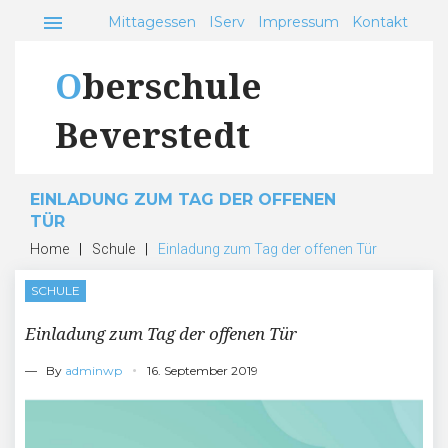
Skip
menu
Mittagessen
IServ
Impressum
Kontakt
to
content
Oberschule
Beverstedt
EINLADUNG ZUM TAG DER OFFENEN
TÜR
Home
|
Schule
|
Einladung zum Tag der offenen Tür
SCHULE
Einladung zum Tag der offenen Tür
— By
adminwp
16. September 2019