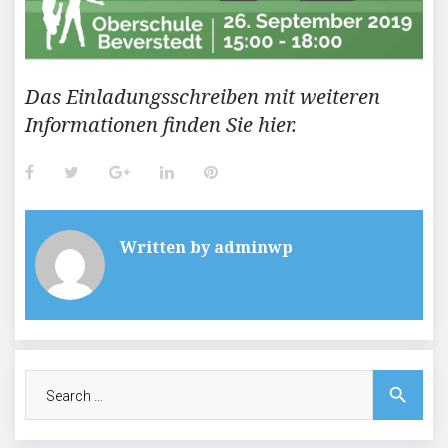
Das Einladungsschreiben mit weiteren
Informationen finden Sie hier.
Facebook
Twitter
Google+
LinkedIn
Pinterest
Written by
adminwp
Search
search
for: