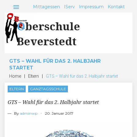
Skip
menu
Mittagessen
IServ
Impressum
Kontakt
to
content
Oberschule
Beverstedt
GTS – WAHL FÜR DAS 2. HALBJAHR
STARTET
Home
|
Eltern
|
GTS – Wahl für das 2. Halbjahr startet
ELTERN
GANZTAGSSCHULE
GTS – Wahl für das 2. Halbjahr startet
— By
adminwp
20. Januar 2017