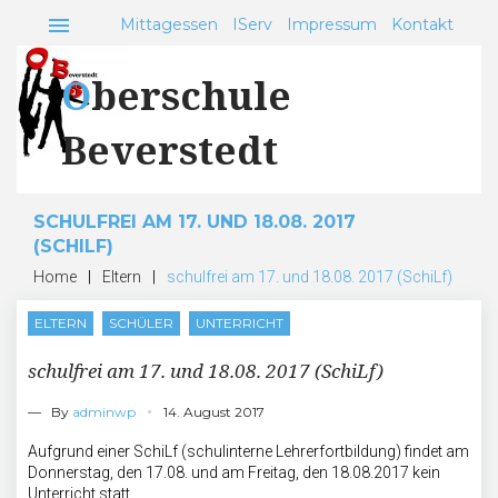
Skip
menu
Mittagessen
IServ
Impressum
Kontakt
to
content
Oberschule
Beverstedt
SCHULFREI AM 17. UND 18.08. 2017
(SCHILF)
Home
|
Eltern
|
schulfrei am 17. und 18.08. 2017 (SchiLf)
ELTERN
SCHÜLER
UNTERRICHT
schulfrei am 17. und 18.08. 2017 (SchiLf)
— By
adminwp
14. August 2017
Aufgrund einer SchiLf (schulinterne Lehrerfortbildung) findet am
Donnerstag, den 17.08. und am Freitag, den 18.08.2017 kein
Unterricht statt.