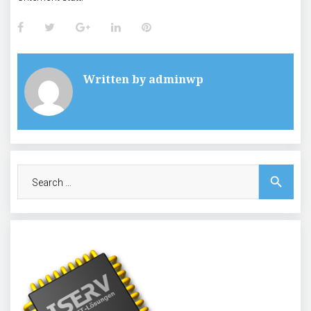
Facebook
Twitter
Google+
LinkedIn
Pinterest
Written by
adminwp
Search
search
for: