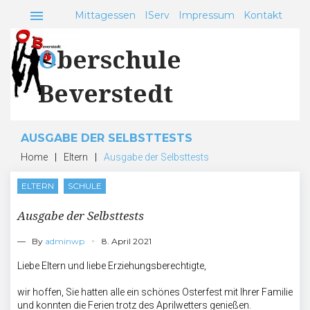
Skip
menu
Mittagessen
IServ
Impressum
Kontakt
to
content
Oberschule
Beverstedt
AUSGABE DER SELBSTTESTS
Home
|
Eltern
|
Ausgabe der Selbsttests
ELTERN
SCHULE
Ausgabe der Selbsttests
— By
adminwp
8. April 2021
Liebe Eltern und liebe Erziehungsberechtigte,
wir hoffen, Sie hatten alle ein schönes Osterfest mit Ihrer Familie
und konnten die Ferien trotz des Aprilwetters genießen.