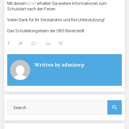
Mit diesem
Brief
erhalten Sie weitere Informationen zum
Schulstart nach den Ferien.
Vielen Dank für Ihr Verständnis und Ihre Unterstützung!
Das Schulleitungsteam der OBS Beverstedt
Facebook
Twitter
Google+
LinkedIn
Pinterest
Written by
adminwp
Search
search
for: