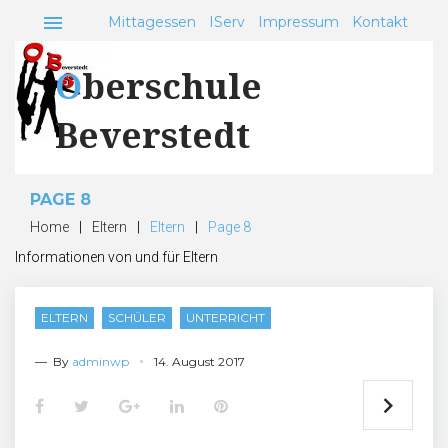
Skip
menu
Mittagessen
IServ
Impressum
Kontakt
to
content
Oberschule
Beverstedt
PAGE 8
Home
|
Eltern
|
Eltern
|
Page 8
Kategorie:
Informationen von und für Eltern
Eltern
ELTERN
SCHÜLER
UNTERRICHT
— By
adminwp
14. August 2017
F
T
G
L
P
a
w
o
i
i
c
i
o
n
n